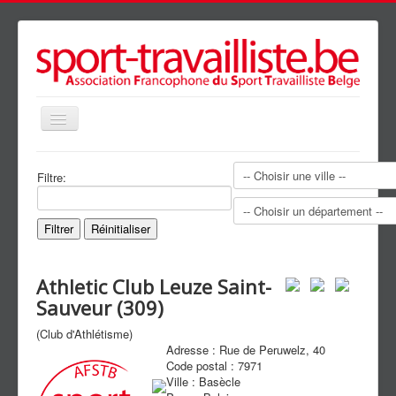
précédente
précédent
suivante
suivant
Basculer
la
navigation
Accueil
Filtre:
Présentation
Agenda
Filtrer
Réinitialiser
Clubs
Athletic Club Leuze Saint-
Galerie
Sauveur (309)
News
(Club d'Athlétisme)
Partenaires
Adresse :
Rue de Peruwelz, 40
Code postal :
7971
Liens
Ville :
Basècle