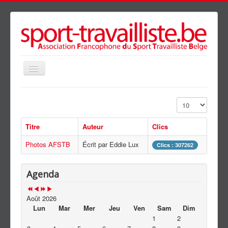
précédente
précédent
suivante
suivant
Basculer
la
navigation
Accueil
Affichage #
Présentation
Titre
Auteur
Clics
Agenda
Photos AFSTB
Écrit par Eddie Lux
Clubs
Clics : 307262
Galerie
Agenda
News
Partenaires
Août 2026
Lun
Mar
Mer
Jeu
Ven
Sam
Dim
Liens
1
2