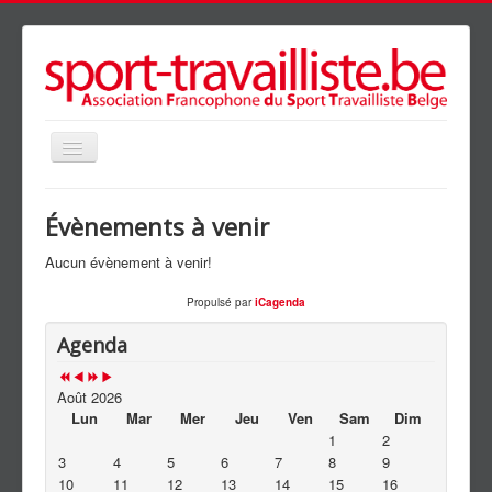
précédente
précédent
suivante
suivant
Basculer
la
navigation
Accueil
Évènements à venir
Présentation
Aucun évènement à venir!
Agenda
Propulsé par
iCagenda
Clubs
Agenda
Galerie
News
Août 2026
Lun
Mar
Mer
Jeu
Ven
Sam
Dim
Partenaires
1
2
3
4
5
6
7
8
9
Liens
10
11
12
13
14
15
16