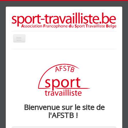
précédente
précédent
suivante
suivant
Basculer
la
navigation
Accueil
Présentation
Agenda
Clubs
Galerie
News
Bienvenue sur le site de
Partenaires
l'AFSTB !
Liens